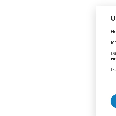
U
H
Ic
Da
wa
Da