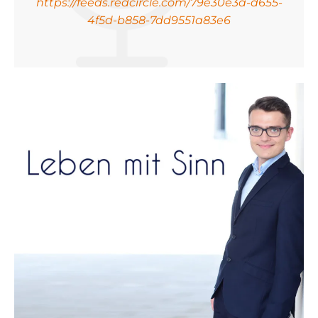
https://feeds.redcircle.com/79e30e3a-d655-
4f5d-b858-7dd9551a83e6