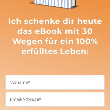
Ich schenke dir heute
das eBook mit 30
Wegen für ein 100%
erfülltes Leben: