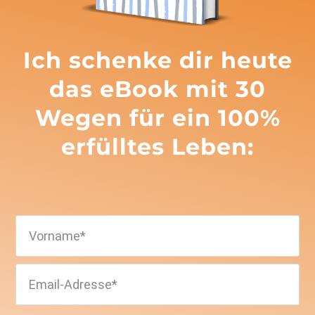
Ich schenke dir heute
das eBook mit 30
Wegen für ein 100%
erfülltes Leben: