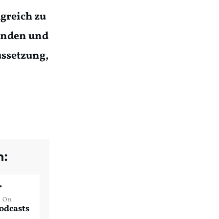
greich zu
winden und
ussetzung,
n:
n On
odcasts