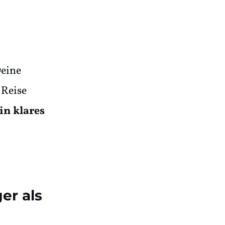
Deine
 Reise
ein klares
er als