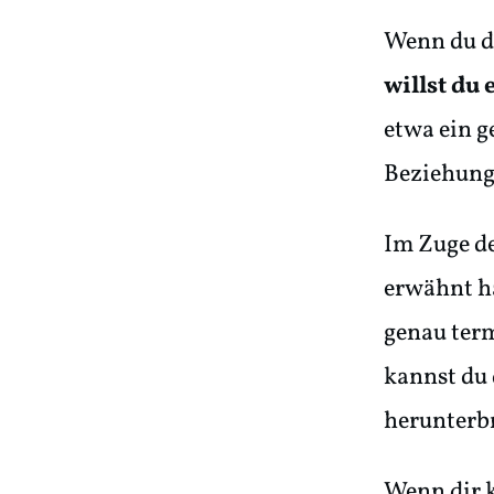
Wenn du di
willst du
etwa ein 
Beziehung
Im Zuge de
erwähnt ha
genau ter
kannst du 
herunterb
Wenn dir k