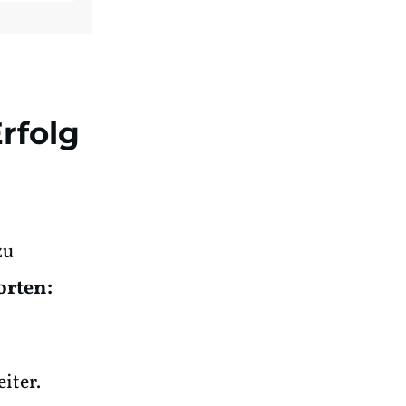
rfolg
zu
rten:
iter.