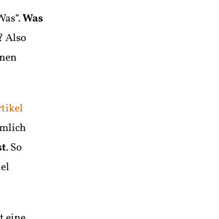
Was“.
Was
? Also
inen
tikel
ämlich
st
. So
iel
t eine