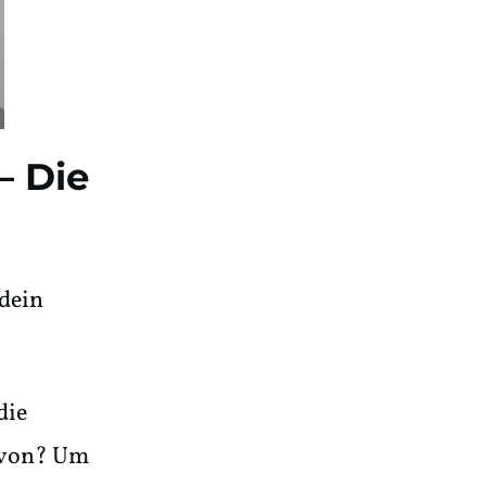
– Die
 dein
die
avon? Um