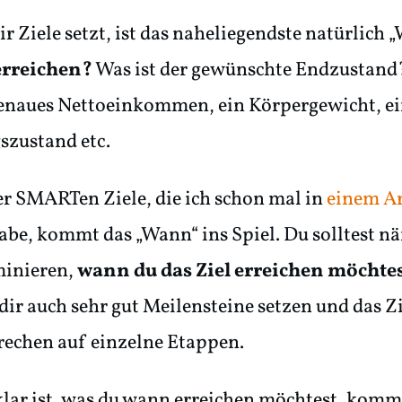
r Ziele setzt, ist das naheliegendste natürlich „
 erreichen?
Was ist der gewünschte Endzustand
genaues Nettoeinkommen, ein Körpergewicht, e
szustand etc.
r SMARTen Ziele, die ich schon mal in
einem Ar
be, kommt das „Wann“ ins Spiel. Du solltest n
minieren,
wann du das Ziel erreichen möchte
dir auch sehr gut Meilensteine setzen und das Z
rechen auf einzelne Etappen.
lar ist, was du wann erreichen möchtest, komm