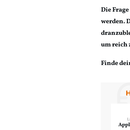
Die Frage
werden. D
dranzuble
um reich 
Finde dei
H
L
Appl