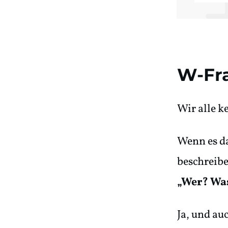
W-Fra
Wir alle k
Wenn es da
beschreibe
„Wer? Wa
Ja, und au