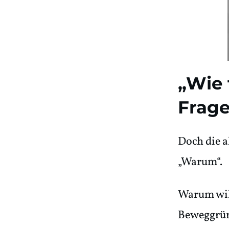
„Wie 
Frage
Doch die a
„Warum“.
Warum wil
Beweggrün