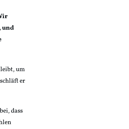
ir
, und
e
leibt, um
schläft er
bei, dass
hlen