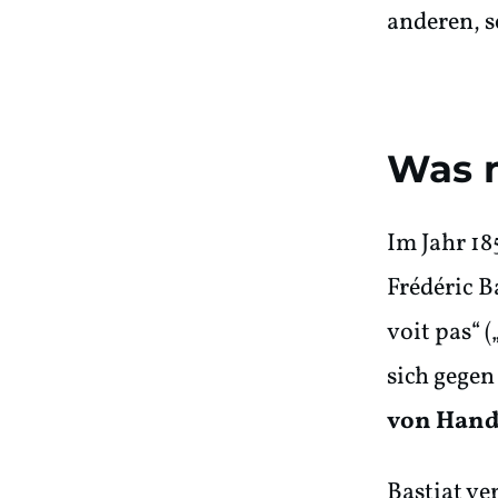
anderen, 
Was m
Im Jahr 18
Frédéric B
voit pas“ 
sich gegen
von Handl
Bastiat ve