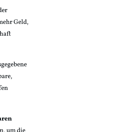
der
mehr Geld,
haft
usgegebene
bare,
fen
aren
n, um die