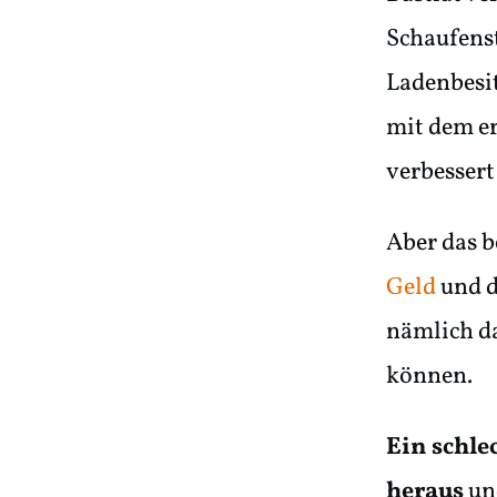
Schaufenst
Ladenbesit
mit dem er
verbessert
Aber das b
Geld
und d
nämlich da
können.
Ein schl
heraus
und