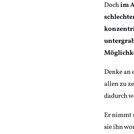
Doch
im A
schlecht
konzentri
untergrab
Möglichke
Denke an e
allen zu ze
dadurch we
Er nimmt s
sie ihn w