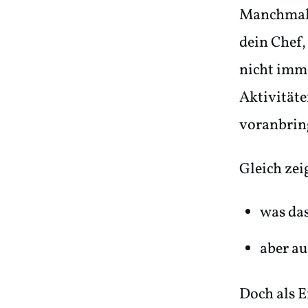
Manchmal 
dein Chef,
nicht imme
Aktivitäte
voranbrin
Gleich zeig
was das
aber au
Doch als E