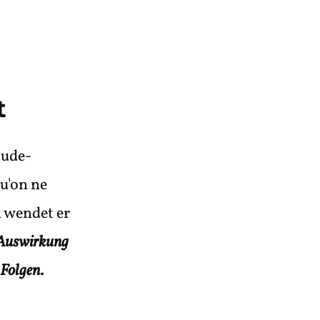
t
aude-
qu'on ne
n wendet er
 Auswirkung
 Folgen
.