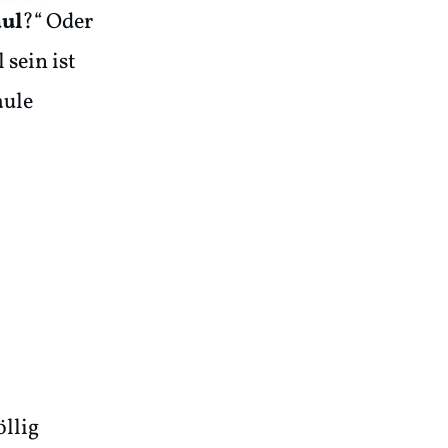
aul
?“ Oder
 sein ist
aule
öllig