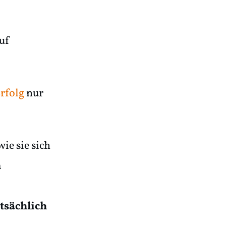
auf
rfolg
nur
ie sie sich
n
atsächlich