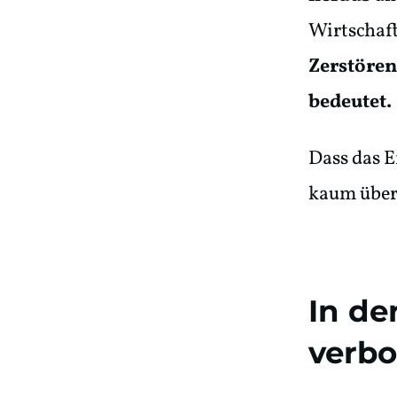
Wirtschaf
Zerstören
bedeutet.
Dass das E
kaum über
In de
verb