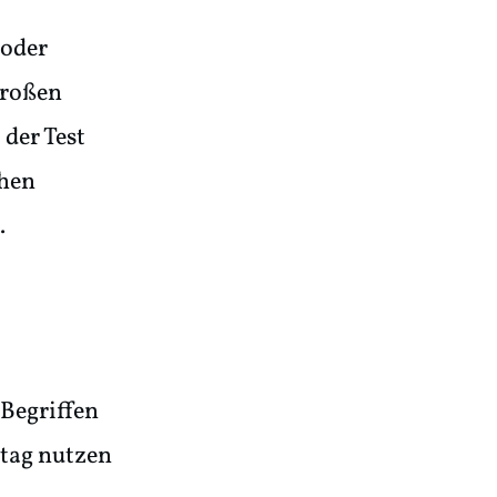
 oder
großen
der Test
chen
.
 Begriffen
ltag nutzen