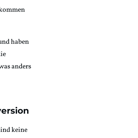
er kommen
 und haben
die
twas anders
version
ind keine