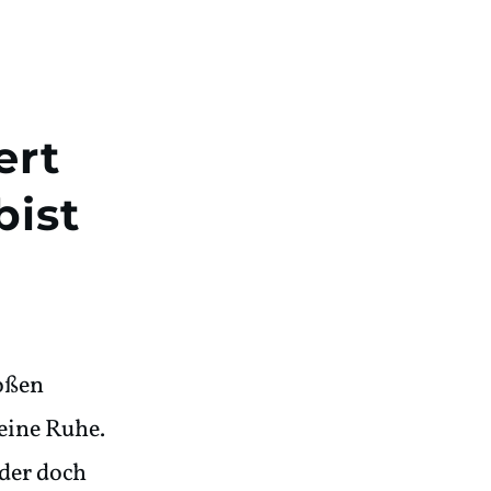
ert
bist
roßen
eine Ruhe.
oder doch