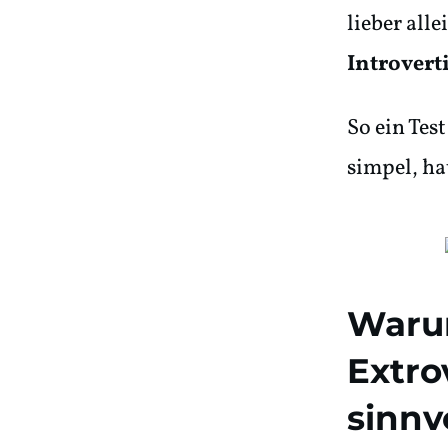
lieber all
Introvert
So ein Test
simpel, hat
Waru
Extro
sinnvo