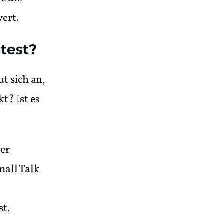
wert.
stest?
t sich an,
t? Ist es
ler
mall Talk
st.