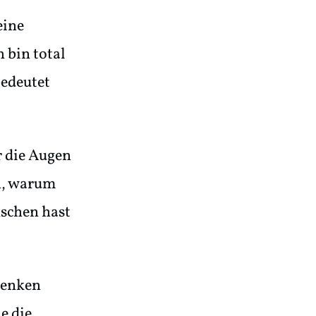
eine
h bin total
bedeutet
r die Augen
ch, warum
nschen hast
 denken
e die