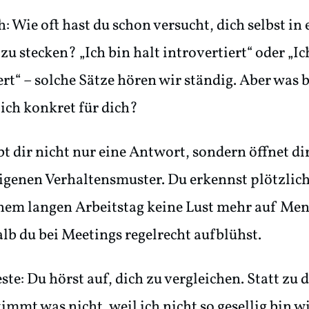
: Wie oft hast du schon versucht, dich selbst in 
u stecken? „Ich bin halt introvertiert“ oder „Ic
ert“ – solche Sätze hören wir ständig. Aber was 
lich konkret für dich?
ibt dir nicht nur eine Antwort, sondern öffnet di
eigenen Verhaltensmuster. Du erkennst plötzli
nem langen Arbeitstag keine Lust mehr auf Me
lb du bei Meetings regelrecht aufblühst.
ste: Du hörst auf, dich zu vergleichen. Statt zu
immt was nicht, weil ich nicht so gesellig bin wi