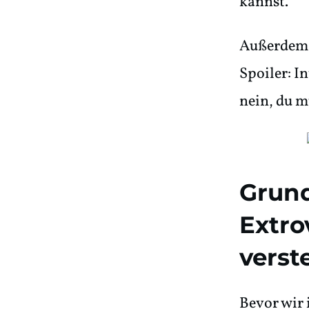
kannst.
Außerdem 
Spoiler: I
nein, du m
Grun
Extro
verst
Bevor wir 