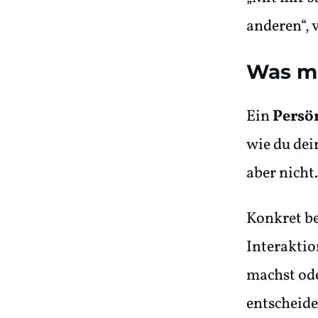
anderen“, v
Was mi
Ein
Persön
wie du dei
aber nicht.
Konkret be
Interaktio
machst ode
entscheide