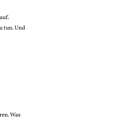
auf.
zu tun. Und
ären. Was